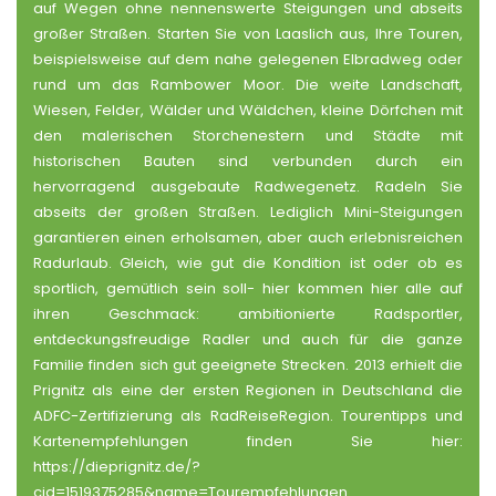
auf Wegen ohne nennenswerte Steigungen und abseits
großer Straßen. Starten Sie von Laaslich aus, Ihre Touren,
beispielsweise auf dem nahe gelegenen Elbradweg oder
rund um das Rambower Moor. Die weite Landschaft,
Wiesen, Felder, Wälder und Wäldchen, kleine Dörfchen mit
den malerischen Storchenestern und Städte mit
historischen Bauten sind verbunden durch ein
hervorragend ausgebaute Radwegenetz. Radeln Sie
abseits der großen Straßen. Lediglich Mini-Steigungen
garantieren einen erholsamen, aber auch erlebnisreichen
Radurlaub. Gleich, wie gut die Kondition ist oder ob es
sportlich, gemütlich sein soll- hier kommen hier alle auf
ihren Geschmack: ambitionierte Radsportler,
entdeckungsfreudige Radler und auch für die ganze
Familie finden sich gut geeignete Strecken. 2013 erhielt die
Prignitz als eine der ersten Regionen in Deutschland die
ADFC-Zertifizierung als RadReiseRegion. Tourentipps und
Kartenempfehlungen finden Sie hier:
https://dieprignitz.de/?
cid=1519375285&name=Tourempfehlungen