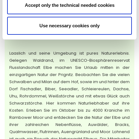
Accept only the technical needed cookies
Use necessary cookies only
Für
Naturliebhaber
Laaslich und seine Umgebung ist pures Naturerlebnis.
Gelegen Waldrand, im UNESCO-Biosphärenreservat
Flusslandschaft Elbe machen Sie Urlaub mitten in der
einzigartigen Natur der Prignitz. Beobachten Sie die vielen
Schwalben und Milan auf dem Hof, sowie im und hinter dem
Dorf Fischadler, Biber, Seeadler, Schleiereulen, Dachse,
Uhu, Rohrdommel, Weißstörche und mit etwas Glück auch
Schwarzstörche. Hier kommen Naturliebhaber auf ihre
Kosten. Erleben Sie im Oktober bis zu 4000 Kraniche im
Rambower Moor und entdecken Sie die Natur der Elbe und
ihrer zahlreichen Nebenflüsse, Auwälder, Bracks,
Qualmwasser, Flutrinnen, Auengrünland und Moor. Lohnend
ist auch ein Besuch der Naturwacht Elbaue. Die Mitarbeiter