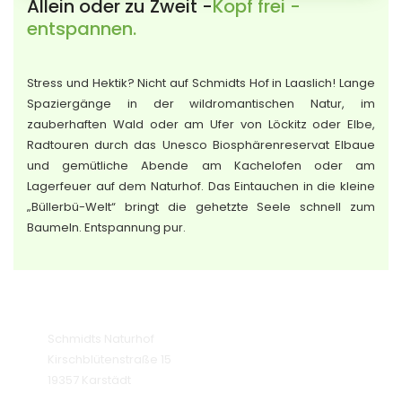
Allein oder zu Zweit -
Kopf frei -
entspannen.
Stress und Hektik? Nicht auf Schmidts Hof in Laaslich! Lange
Spaziergänge in der wildromantischen Natur, im
zauberhaften Wald oder am Ufer von Löckitz oder Elbe,
Radtouren durch das Unesco Biosphärenreservat Elbaue
und gemütliche Abende am Kachelofen oder am
Lagerfeuer auf dem Naturhof. Das Eintauchen in die kleine
„Büllerbü-Welt“ bringt die gehetzte Seele schnell zum
Baumeln. Entspannung pur.
ADDRESSE
Schmidts Naturhof
Kirschblütenstraße 15
19357 Karstädt